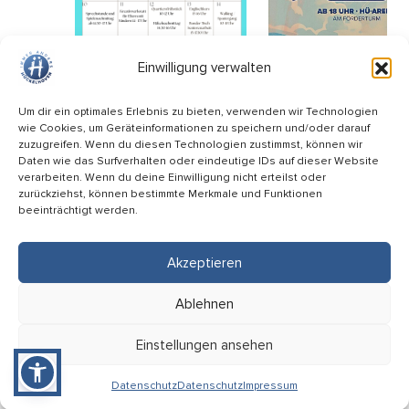
Einwilligung verwalten
Um dir ein optimales Erlebnis zu bieten, verwenden wir Technologien
wie Cookies, um Geräteinformationen zu speichern und/oder darauf
zuzugreifen. Wenn du diesen Technologien zustimmst, können wir
Daten wie das Surfverhalten oder eindeutige IDs auf dieser Website
verarbeiten. Wenn du deine Einwilligung nicht erteilst oder
01.08.2026 bis
13.08.2026
zurückziehst, können bestimmte Merkmale und Funktionen
01.09.2026
beeinträchtigt werden.
GENAU MEIN THEMA.
Sie wissen schon genau, was Sie interessiert? Bitteschön…
Akzeptieren
Ablehnen
Einstellungen ansehen
Datenschutz
Datenschutz
Impressum