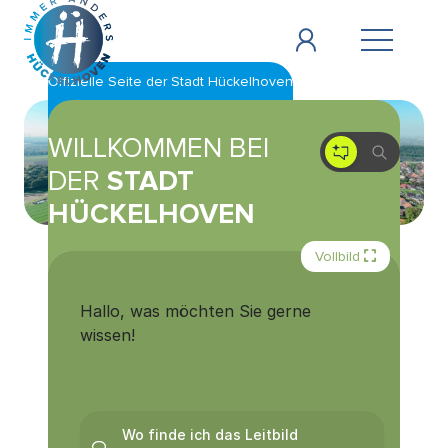
Zum Hauptinhalt springen
Offizielle Seite der Stadt Hückelhoven
WILLKOMMEN BEI
DER
STADT
HÜCKELHOVEN
Vollbild