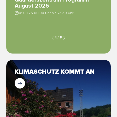
August 2026
Bäume
Musi
01.08.26 00:00 Uhr bis 23:30 Uhr
13.08.
1
/
5
KLIMASCHUTZ KOMMT AN