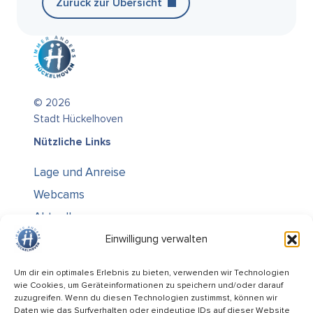
Zurück zur Übersicht
© 2026
Stadt Hückelhoven
Nützliche Links
Lage und Anreise
Webcams
Aktuelles
Über uns
Einwilligung verwalten
Kontakt / Öffnungszeiten
Um dir ein optimales Erlebnis zu bieten, verwenden wir Technologien
wie Cookies, um Geräteinformationen zu speichern und/oder darauf
Alle Ämter
zuzugreifen. Wenn du diesen Technologien zustimmst, können wir
Stellenausschreibungen
Daten wie das Surfverhalten oder eindeutige IDs auf dieser Website