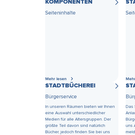
KOMPONENTEN
ST
Wie kann ich helfen?
Seiteninhalte
Sei
Mehr lesen
Mehr
STADTBÜCHEREI
ST
Bürgerservice
Bür
In unseren Räumen bieten wir Ihnen
Das 
eine Auswahl unterschiedlicher
Anla
Medien für alle Altersgruppen. Der
Bürg
größte Teil davon sind natürlich
uns 
Bücher, jedoch finden Sie bei uns
meld