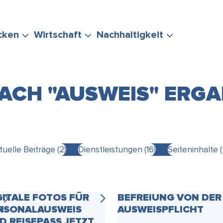
cken
Wirtschaft
Nachhaltigkeit
ACH "AUSWEIS" ERGA
ERUNG
TEN
POLITIK &
EVENTS
STADTMARKETING
KLIMASCHUTZ
tuelle Beiträge (2)
Dienstleistungen (16)
Seiteninhalte (
IHRE FRAGE
VERWALTUNG
& MOBILITÄT
GITALE FOTOS FÜR
BEFREIUNG VON DER
N
RSONALAUSWEIS
AUSWEISPFLICHT
D REISEPASS JETZT