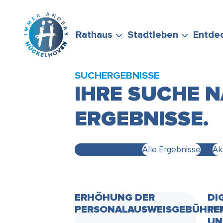
Zum Hauptinhalt springen
Rathaus
Stadtleben
Entde
SUCHERGEBNISSE
IHRE SUCHE N
ERGEBNISSE.
BÜRGERSERVICE
FREIZEIT &
STADTPORTRÄT
WIRTSCHAFTSFÖRD
FÖRDERMÖGLICHKEI
Alle Ergebnisse
Ak
STELLEN SIE GERNE
ENGAGEMENT
ERHÖHUNG DER
DI
PERSONALAUSWEISGEBÜHRE
PE
UN