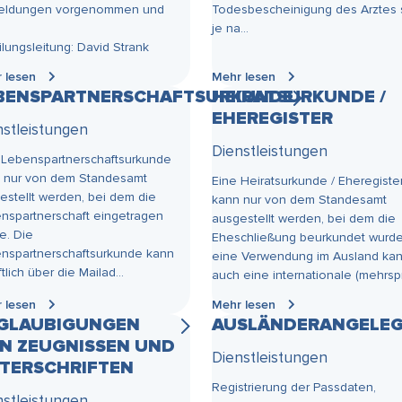
eldungen vorgenommen und
Todesbescheinigung des Arztes 
.
je na...
ilungsleitung: David Strank
 lesen
Mehr lesen
BENSPARTNERSCHAFTSURKUNDE
HEIRATSURKUNDE /
EHEREGISTER
nstleistungen
Dienstleistungen
 Lebenspartnerschaftsurkunde
 nur von dem Standesamt
Eine Heiratsurkunde / Eheregiste
estellt werden, bei dem die
kann nur von dem Standesamt
nspartnerschaft eingetragen
ausgestellt werden, bei dem die
e. Die
Eheschließung beurkundet wurde
nspartnerschaftsurkunde kann
eine Verwendung im Ausland ka
ftlich über die Mailad...
auch eine internationale (mehrspr.
 lesen
Mehr lesen
GLAUBIGUNGEN
AUSLÄNDERANGELEG
N ZEUGNISSEN UND
Dienstleistungen
TERSCHRIFTEN
Registrierung der Passdaten,
nstleistungen