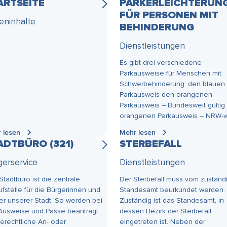
ARTSEITE
PARKERLEICHTERUN
FÜR PERSONEN MIT
teninhalte
BEHINDERUNG
Dienstleistungen
Es gibt drei verschiedene
Parkausweise für Menschen mit
Schwerbehinderung: den blauen 
Parkausweis den orangenen
Parkausweis – Bundesweit gültig
orangenen Parkausweis – NRW-we
 lesen
Mehr lesen
ADTBÜRO (321)
STERBEFALL
gerservice
Dienstleistungen
Stadtbüro ist die zentrale
Der Sterbefall muss vom zuständ
ufstelle für die Bürgerinnen und
Standesamt beurkundet werden.
er unserer Stadt. So werden bei
Zuständig ist das Standesamt, in
Ausweise und Pässe beantragt,
dessen Bezirk der Sterbefall
erechtliche An- oder
eingetreten ist. Neben der