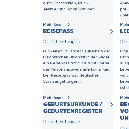
auch Zeitschriften, Musik,...
Abm
Teamleitung: Anna Schubert
poli..
Abte
Mehr lesen
Mehr
REISEPASS
LE
Dienstleistungen
Die
Für Reisen in Ländern außerhalb der
Eine
Europäischen Union ist in der Regel
kann
ein Reisepass nötig, da nicht überall
ausg
der Personalausweis anerkannt wird.
Lebe
Der Reisepass wird deutschen
wurd
Staatsangehörigen ...
Lebe
schri
Mehr lesen
Mehr
GEBURTSURKUNDE /
BE
GEBURTENREGISTER
VO
UN
Dienstleistungen
Die