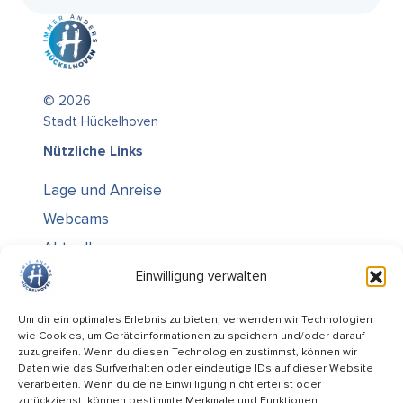
© 2026
Stadt Hückelhoven
Nützliche Links
Lage und Anreise
Webcams
Aktuelles
Über uns
Einwilligung verwalten
Kontakt / Öffnungszeiten
Um dir ein optimales Erlebnis zu bieten, verwenden wir Technologien
wie Cookies, um Geräteinformationen zu speichern und/oder darauf
Alle Ämter
zuzugreifen. Wenn du diesen Technologien zustimmst, können wir
Stellenausschreibungen
Daten wie das Surfverhalten oder eindeutige IDs auf dieser Website
verarbeiten. Wenn du deine Einwilligung nicht erteilst oder
Rechtliches
zurückziehst, können bestimmte Merkmale und Funktionen