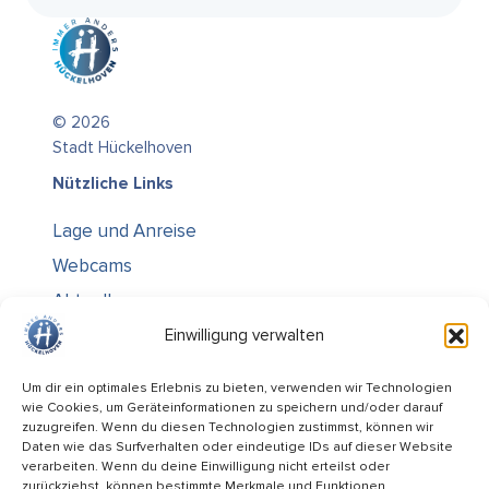
© 2026
Stadt Hückelhoven
Nützliche Links
Lage und Anreise
Webcams
Aktuelles
Über uns
Einwilligung verwalten
Kontakt / Öffnungszeiten
Um dir ein optimales Erlebnis zu bieten, verwenden wir Technologien
wie Cookies, um Geräteinformationen zu speichern und/oder darauf
Alle Ämter
zuzugreifen. Wenn du diesen Technologien zustimmst, können wir
Stellenausschreibungen
Daten wie das Surfverhalten oder eindeutige IDs auf dieser Website
verarbeiten. Wenn du deine Einwilligung nicht erteilst oder
Rechtliches
zurückziehst, können bestimmte Merkmale und Funktionen