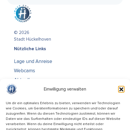
© 2026
Stadt Hückelhoven
Nützliche Links
Lage und Anreise
Webcams
Aktuelles
Über uns
Einwilligung verwalten
Kontakt / Öffnungszeiten
Um dir ein optimales Erlebnis zu bieten, verwenden wir Technologien
wie Cookies, um Geräteinformationen zu speichern und/oder darauf
Alle Ämter
zuzugreifen. Wenn du diesen Technologien zustimmst, können wir
Stellenausschreibungen
Daten wie das Surfverhalten oder eindeutige IDs auf dieser Website
verarbeiten. Wenn du deine Einwilligung nicht erteilst oder
Rechtliches
zurückziehst, können bestimmte Merkmale und Funktionen