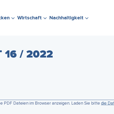
cken
Wirtschaft
Nachhaltigkeit
16 / 2022
ERUNG
TEN
POLITIK &
EVENTS
STADTMARKETING
KLIMASCHUTZ
IHRE FRAGE
VERWALTUNG
& MOBILITÄT
ne PDF Dateien im Browser anzeigen. Laden Sie bitte
die Da