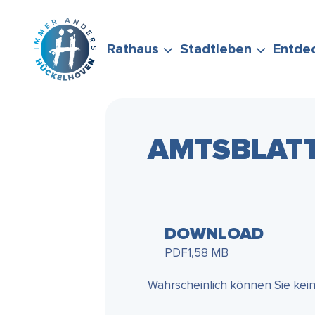
Zum Hauptinhalt springen
Rathaus
Stadtleben
Entde
AMTSBLATT 
BÜRGERSERVICE
FREIZEIT &
STADTPORTRÄT
WIRTSCHAFTSFÖRD
FÖRDERMÖGLICHKEI
STELLEN SIE GERNE
ENGAGEMENT
DOWNLOAD
PDF
1,58 MB
Wahrscheinlich können Sie kei