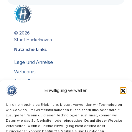
© 2026
Stadt Hückelhoven
Nützliche Links
Lage und Anreise
Webcams
Aktuelles
Über uns
Einwilligung verwalten
Kontakt / Öffnungszeiten
Um dir ein optimales Erlebnis zu bieten, verwenden wir Technologien
wie Cookies, um Geräteinformationen zu speichern und/oder darauf
Alle Ämter
zuzugreifen. Wenn du diesen Technologien zustimmst, können wir
Stellenausschreibungen
Daten wie das Surfverhalten oder eindeutige IDs auf dieser Website
verarbeiten. Wenn du deine Einwilligung nicht erteilst oder
Rechtliches
zurückziehst, können bestimmte Merkmale und Funktionen