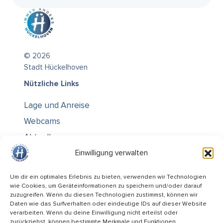
© 2026
Stadt Hückelhoven
Nützliche Links
Lage und Anreise
Webcams
Aktuelles
Über uns
Einwilligung verwalten
Kontakt / Öffnungszeiten
Um dir ein optimales Erlebnis zu bieten, verwenden wir Technologien
wie Cookies, um Geräteinformationen zu speichern und/oder darauf
Alle Ämter
zuzugreifen. Wenn du diesen Technologien zustimmst, können wir
Stellenausschreibungen
Daten wie das Surfverhalten oder eindeutige IDs auf dieser Website
verarbeiten. Wenn du deine Einwilligung nicht erteilst oder
Rechtliches
zurückziehst, können bestimmte Merkmale und Funktionen