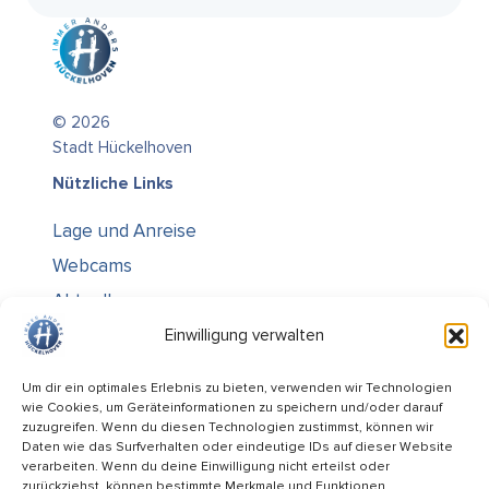
© 2026
Stadt Hückelhoven
Nützliche Links
Lage und Anreise
Webcams
Aktuelles
Über uns
Einwilligung verwalten
Kontakt / Öffnungszeiten
Um dir ein optimales Erlebnis zu bieten, verwenden wir Technologien
wie Cookies, um Geräteinformationen zu speichern und/oder darauf
Alle Ämter
zuzugreifen. Wenn du diesen Technologien zustimmst, können wir
Stellenausschreibungen
Daten wie das Surfverhalten oder eindeutige IDs auf dieser Website
verarbeiten. Wenn du deine Einwilligung nicht erteilst oder
Rechtliches
zurückziehst, können bestimmte Merkmale und Funktionen