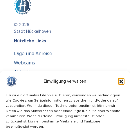
© 2026
Stadt Hückelhoven
Nützliche Links
Lage und Anreise
Webcams
Aktuelles
Über uns
Einwilligung verwalten
Kontakt / Öffnungszeiten
Um dir ein optimales Erlebnis zu bieten, verwenden wir Technologien
wie Cookies, um Geräteinformationen zu speichern und/oder darauf
Alle Ämter
zuzugreifen. Wenn du diesen Technologien zustimmst, können wir
Stellenausschreibungen
Daten wie das Surfverhalten oder eindeutige IDs auf dieser Website
verarbeiten. Wenn du deine Einwilligung nicht erteilst oder
Rechtliches
zurückziehst, können bestimmte Merkmale und Funktionen
beeinträchtigt werden.