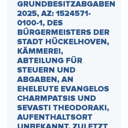
UNDBESITZABGABEN 20
25, AZ: 1524571-01
00-1, DES BÜ
RGERMEISTERS DER ST
ADT HÜCKELHOVEN, KÄ
MMEREI, AB
TEILUNG FÜR ST
EUERN UND AB
GABEN, AN EH
ELEUTE EVANGELOS CH
ARMPATSIS UND SE
VASTI THEODORAKI, AU
FENTHALTSORT UN
BEKANNT, ZULETZT BE