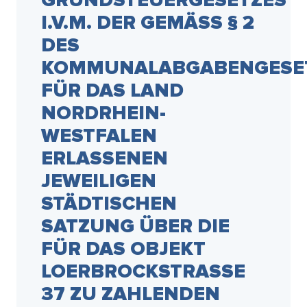
GRUNDSTEUERGESETZES
I.V.M. DER GEMÄSS § 2 D
ES K
OMMUNALABGABENGESETZ
ÜR DAS LAND N
ORDRHEIN-W
ESTFALEN E
RLASSENEN J
EWEILIGEN S
TÄDTISCHEN S
ATZUNG ÜBER DIE F
ÜR DAS OBJEKT L
OERBROCKSTRASSE 37
ZU ZAHLENDEN GR