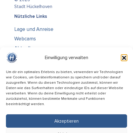
Stadt Hückelhoven
Nützliche Links
Lage und Anreise
Webcams
Aktuelles
Über uns
Einwilligung verwalten
Kontakt / Öffnungszeiten
Um dir ein optimales Erlebnis zu bieten, verwenden wir Technologien
wie Cookies, um Geräteinformationen zu speichern und/oder darauf
Alle Ämter
zuzugreifen. Wenn du diesen Technologien zustimmst, können wir
Stellenausschreibungen
Daten wie das Surfverhalten oder eindeutige IDs auf dieser Website
verarbeiten. Wenn du deine Einwilligung nicht erteilst oder
Rechtliches
zurückziehst, können bestimmte Merkmale und Funktionen
beeinträchtigt werden.
Impressum
Datenschutz
Akzeptieren
Informiert bleiben