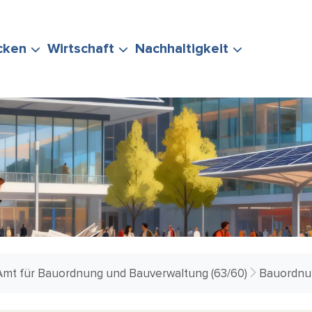
cken
Wirtschaft
Nachhaltigkeit
ERUNG
TEN
POLITIK &
EVENTS
STADTMARKETING
KLIMASCHUTZ
IHRE FRAGE
VERWALTUNG
& MOBILITÄT
Amt für Bauordnung und Bauverwaltung (63/60)
Bauordnun