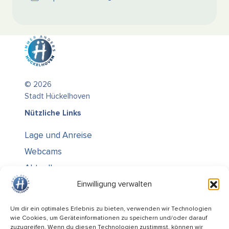
© 2026
Stadt Hückelhoven
Nützliche Links
Lage und Anreise
Webcams
Aktuelles
Über uns
Einwilligung verwalten
Kontakt / Öffnungszeiten
Um dir ein optimales Erlebnis zu bieten, verwenden wir Technologien
wie Cookies, um Geräteinformationen zu speichern und/oder darauf
Alle Ämter
zuzugreifen. Wenn du diesen Technologien zustimmst, können wir