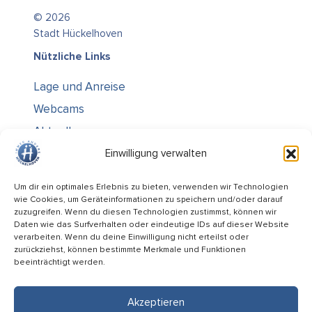
© 2026
Stadt Hückelhoven
Nützliche Links
Lage und Anreise
Webcams
Aktuelles
Über uns
Einwilligung verwalten
Kontakt / Öffnungszeiten
Um dir ein optimales Erlebnis zu bieten, verwenden wir Technologien
wie Cookies, um Geräteinformationen zu speichern und/oder darauf
Alle Ämter
zuzugreifen. Wenn du diesen Technologien zustimmst, können wir
Stellenausschreibungen
Daten wie das Surfverhalten oder eindeutige IDs auf dieser Website
verarbeiten. Wenn du deine Einwilligung nicht erteilst oder
Rechtliches
zurückziehst, können bestimmte Merkmale und Funktionen
beeinträchtigt werden.
Impressum
Datenschutz
Akzeptieren