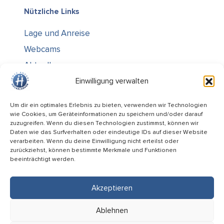
Nützliche Links
Lage und Anreise
Webcams
Aktuelles
Über uns
Einwilligung verwalten
Kontakt / Öffnungszeiten
Um dir ein optimales Erlebnis zu bieten, verwenden wir Technologien
wie Cookies, um Geräteinformationen zu speichern und/oder darauf
Alle Ämter
zuzugreifen. Wenn du diesen Technologien zustimmst, können wir
Stellenausschreibungen
Daten wie das Surfverhalten oder eindeutige IDs auf dieser Website
verarbeiten. Wenn du deine Einwilligung nicht erteilst oder
Rechtliches
zurückziehst, können bestimmte Merkmale und Funktionen
beeinträchtigt werden.
Impressum
Datenschutz
Akzeptieren
Informiert bleiben
Ablehnen
Folge uns auf