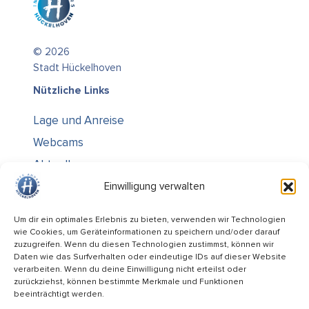
© 2026
Stadt Hückelhoven
Nützliche Links
Lage und Anreise
Webcams
Aktuelles
Über uns
Einwilligung verwalten
Kontakt / Öffnungszeiten
Um dir ein optimales Erlebnis zu bieten, verwenden wir Technologien
wie Cookies, um Geräteinformationen zu speichern und/oder darauf
Alle Ämter
zuzugreifen. Wenn du diesen Technologien zustimmst, können wir
Stellenausschreibungen
Daten wie das Surfverhalten oder eindeutige IDs auf dieser Website
verarbeiten. Wenn du deine Einwilligung nicht erteilst oder
Rechtliches
zurückziehst, können bestimmte Merkmale und Funktionen
beeinträchtigt werden.
Impressum