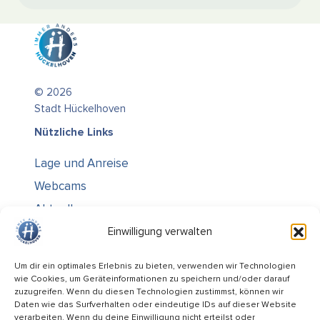
© 2026
Stadt Hückelhoven
Nützliche Links
Lage und Anreise
Webcams
Aktuelles
Über uns
Einwilligung verwalten
Kontakt / Öffnungszeiten
Um dir ein optimales Erlebnis zu bieten, verwenden wir Technologien
wie Cookies, um Geräteinformationen zu speichern und/oder darauf
Alle Ämter
zuzugreifen. Wenn du diesen Technologien zustimmst, können wir
Stellenausschreibungen
Daten wie das Surfverhalten oder eindeutige IDs auf dieser Website
verarbeiten. Wenn du deine Einwilligung nicht erteilst oder