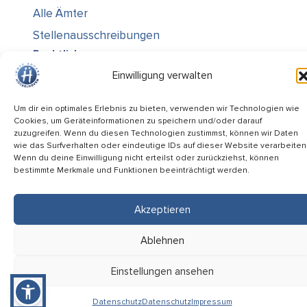
Alle Ämter
Stellenausschreibungen
Rechtliches
Einwilligung verwalten
Impressum
Datenschutz
Um dir ein optimales Erlebnis zu bieten, verwenden wir Technologien wie
Cookies, um Geräteinformationen zu speichern und/oder darauf
Informiert bleiben
zuzugreifen. Wenn du diesen Technologien zustimmst, können wir Daten
wie das Surfverhalten oder eindeutige IDs auf dieser Website verarbeiten
Folge uns auf
Wenn du deine Einwilligung nicht erteilst oder zurückziehst, können
bestimmte Merkmale und Funktionen beeinträchtigt werden.
Akzeptieren
Service-Code: 2MCVX
Ablehnen
Einstellungen ansehen
Datenschutz
Datenschutz
Impressum