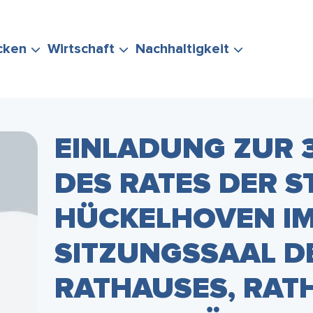
cken
Wirtschaft
Nachhaltigkeit
EINLADUNG ZUR 3
DES RATES DER S
ERUNG
TEN
POLITIK &
EVENTS
STADTMARKETING
KLIMASCHUTZ
HÜCKELHOVEN I
IHRE FRAGE
VERWALTUNG
& MOBILITÄT
SITZUNGSSAAL D
RATHAUSES, RAT