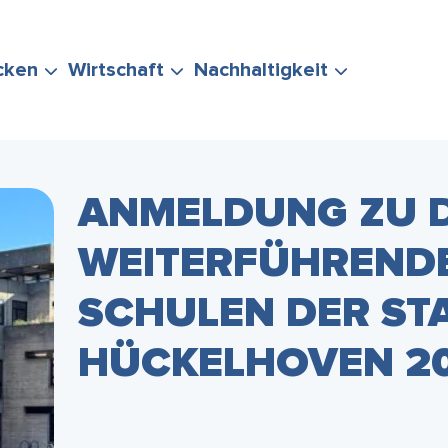
cken
Wirtschaft
Nachhaltigkeit
ANMELDUNG ZU 
WEITERFÜHREND
ERUNG
TEN
POLITIK &
EVENTS
STADTMARKETING
KLIMASCHUTZ
SCHULEN DER ST
IHRE FRAGE
VERWALTUNG
& MOBILITÄT
HÜCKELHOVEN 20