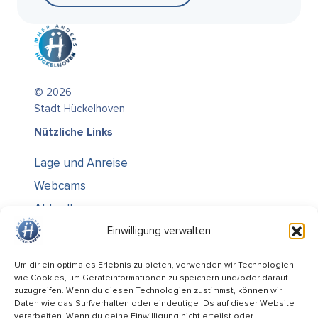
© 2026
Stadt Hückelhoven
Nützliche Links
Lage und Anreise
Webcams
Aktuelles
Über uns
Einwilligung verwalten
Kontakt / Öffnungszeiten
Um dir ein optimales Erlebnis zu bieten, verwenden wir Technologien
wie Cookies, um Geräteinformationen zu speichern und/oder darauf
Alle Ämter
zuzugreifen. Wenn du diesen Technologien zustimmst, können wir
Stellenausschreibungen
Daten wie das Surfverhalten oder eindeutige IDs auf dieser Website
verarbeiten. Wenn du deine Einwilligung nicht erteilst oder