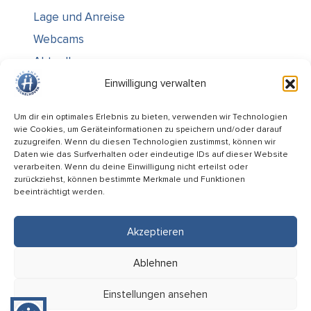
Lage und Anreise
Webcams
Aktuelles
Über uns
Einwilligung verwalten
Kontakt / Öffnungszeiten
Um dir ein optimales Erlebnis zu bieten, verwenden wir Technologien
wie Cookies, um Geräteinformationen zu speichern und/oder darauf
Alle Ämter
zuzugreifen. Wenn du diesen Technologien zustimmst, können wir
Stellenausschreibungen
Daten wie das Surfverhalten oder eindeutige IDs auf dieser Website
verarbeiten. Wenn du deine Einwilligung nicht erteilst oder
Rechtliches
zurückziehst, können bestimmte Merkmale und Funktionen
beeinträchtigt werden.
Impressum
Datenschutz
Akzeptieren
Informiert bleiben
Ablehnen
Folge uns auf
Einstellungen ansehen