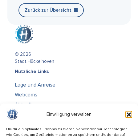
Zurück zur Übersicht
© 2026
Stadt Hückelhoven
Nützliche Links
Lage und Anreise
Webcams
Aktuelles
Über uns
Einwilligung verwalten
Kontakt / Öffnungszeiten
Um dir ein optimales Erlebnis zu bieten, verwenden wir Technologien
wie Cookies, um Geräteinformationen zu speichern und/oder darauf
Alle Ämter