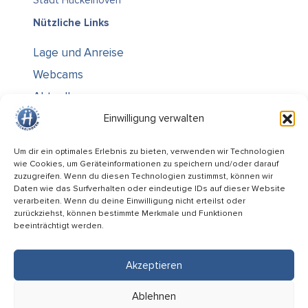
Nützliche Links
Lage und Anreise
Webcams
Aktuelles
Über uns
Einwilligung verwalten
Kontakt / Öffnungszeiten
Um dir ein optimales Erlebnis zu bieten, verwenden wir Technologien
wie Cookies, um Geräteinformationen zu speichern und/oder darauf
Alle Ämter
zuzugreifen. Wenn du diesen Technologien zustimmst, können wir
Stellenausschreibungen
Daten wie das Surfverhalten oder eindeutige IDs auf dieser Website
verarbeiten. Wenn du deine Einwilligung nicht erteilst oder
Rechtliches
zurückziehst, können bestimmte Merkmale und Funktionen
beeinträchtigt werden.
Impressum
Datenschutz
Akzeptieren
Informiert bleiben
Ablehnen
Folge uns auf