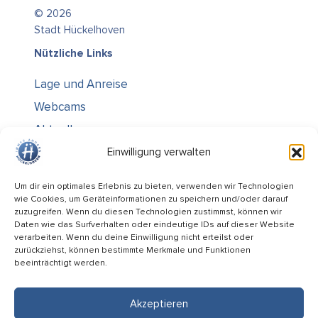
© 2026
Stadt Hückelhoven
Nützliche Links
Lage und Anreise
Webcams
Aktuelles
Über uns
Einwilligung verwalten
Kontakt / Öffnungszeiten
Um dir ein optimales Erlebnis zu bieten, verwenden wir Technologien
wie Cookies, um Geräteinformationen zu speichern und/oder darauf
Alle Ämter
zuzugreifen. Wenn du diesen Technologien zustimmst, können wir
Stellenausschreibungen
Daten wie das Surfverhalten oder eindeutige IDs auf dieser Website
verarbeiten. Wenn du deine Einwilligung nicht erteilst oder
Rechtliches
zurückziehst, können bestimmte Merkmale und Funktionen
beeinträchtigt werden.
Impressum
Datenschutz
Akzeptieren