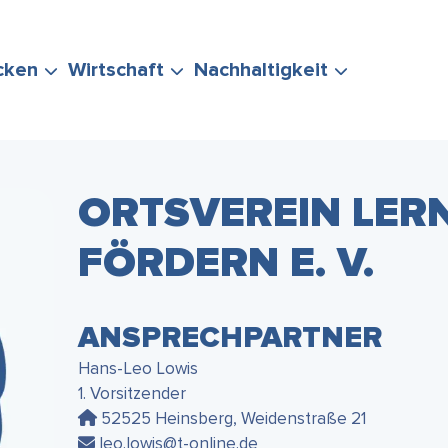
cken
Wirtschaft
Nachhaltigkeit
ORTSVEREIN LER
FÖRDERN E. V.
ERUNG
TEN
POLITIK &
EVENTS
STADTMARKETING
KLIMASCHUTZ
IHRE FRAGE
VERWALTUNG
& MOBILITÄT
ANSPRECHPARTNER
Hans-Leo Lowis
1. Vorsitzender
52525 Heinsberg, Weidenstraße 21
leo.lowis@t-online.de