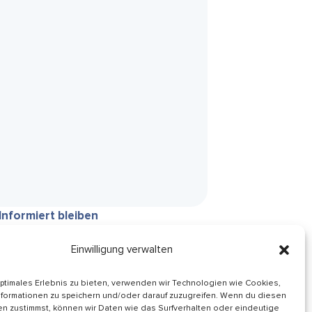
Informiert bleiben
Folge uns auf
Einwilligung verwalten
optimales Erlebnis zu bieten, verwenden wir Technologien wie Cookies,
formationen zu speichern und/oder darauf zuzugreifen. Wenn du diesen
Service-Code: 2NF3A
n zustimmst, können wir Daten wie das Surfverhalten oder eindeutige