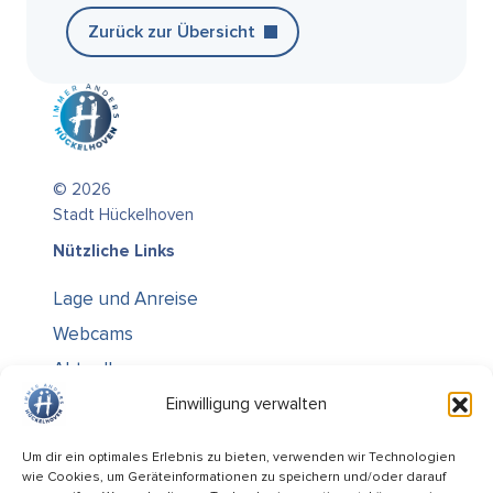
Zurück zur Übersicht
© 2026
Stadt Hückelhoven
Nützliche Links
Lage und Anreise
Webcams
Aktuelles
Über uns
Einwilligung verwalten
Kontakt / Öffnungszeiten
Um dir ein optimales Erlebnis zu bieten, verwenden wir Technologien
wie Cookies, um Geräteinformationen zu speichern und/oder darauf
Alle Ämter