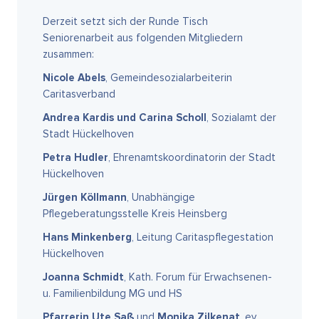
Derzeit setzt sich der Runde Tisch
Seniorenarbeit aus folgenden Mitgliedern
zusammen:
Nicole Abels
, Gemeindesozialarbeiterin
Caritasverband
Andrea Kardis und Carina Scholl
, Sozialamt der
Stadt Hückelhoven
Petra Hudler
, Ehrenamtskoordinatorin der Stadt
Hückelhoven
Jürgen Köllmann
, Unabhängige
Pflegeberatungsstelle Kreis Heinsberg
Hans Minkenberg
, Leitung Caritaspflegestation
Hückelhoven
Joanna Schmidt
, Kath. Forum für Erwachsenen-
u. Familienbildung MG und HS
Pfarrerin Ute Saß
und
Monika Zilkenat
, ev.