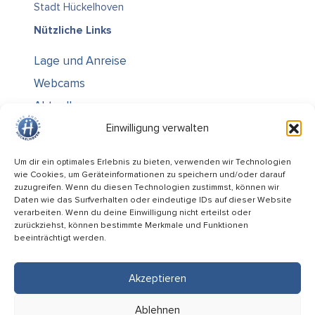
Stadt Hückelhoven
Nützliche Links
Lage und Anreise
Webcams
Aktuelles
Über uns
Einwilligung verwalten
Kontakt / Öffnungszeiten
Um dir ein optimales Erlebnis zu bieten, verwenden wir Technologien
wie Cookies, um Geräteinformationen zu speichern und/oder darauf
Alle Ämter
zuzugreifen. Wenn du diesen Technologien zustimmst, können wir
Stellenausschreibungen
Daten wie das Surfverhalten oder eindeutige IDs auf dieser Website
verarbeiten. Wenn du deine Einwilligung nicht erteilst oder
Rechtliches
zurückziehst, können bestimmte Merkmale und Funktionen
beeinträchtigt werden.
Impressum
Datenschutz
Akzeptieren
Informiert bleiben
Ablehnen