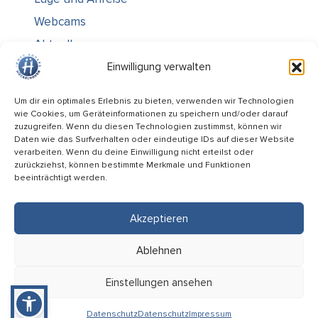
Webcams
Aktuelles
Über uns
Einwilligung verwalten
Kontakt / Öffnungszeiten
Um dir ein optimales Erlebnis zu bieten, verwenden wir Technologien
wie Cookies, um Geräteinformationen zu speichern und/oder darauf
Alle Ämter
zuzugreifen. Wenn du diesen Technologien zustimmst, können wir
Stellenausschreibungen
Daten wie das Surfverhalten oder eindeutige IDs auf dieser Website
verarbeiten. Wenn du deine Einwilligung nicht erteilst oder
Rechtliches
zurückziehst, können bestimmte Merkmale und Funktionen
beeinträchtigt werden.
Impressum
Datenschutz
Akzeptieren
Informiert bleiben
Ablehnen
Folge uns auf
Einstellungen ansehen
Datenschutz
Datenschutz
Impressum