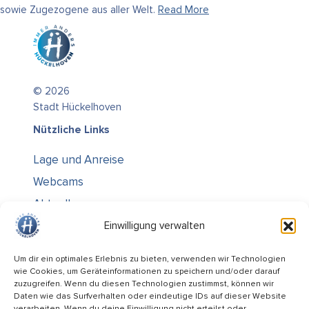
sowie Zugezogene aus aller Welt.
Read More
© 2026
Stadt Hückelhoven
Nützliche Links
Lage und Anreise
Webcams
Aktuelles
Über uns
Einwilligung verwalten
Kontakt / Öffnungszeiten
Um dir ein optimales Erlebnis zu bieten, verwenden wir Technologien
wie Cookies, um Geräteinformationen zu speichern und/oder darauf
Alle Ämter
zuzugreifen. Wenn du diesen Technologien zustimmst, können wir
Stellenausschreibungen
Daten wie das Surfverhalten oder eindeutige IDs auf dieser Website
verarbeiten. Wenn du deine Einwilligung nicht erteilst oder