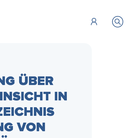
NG ÜBER
ÖFFENTLICHES
BILDUNG &
ZU GAST
FAIR HANDELN
INSICHT IN
SOZIALES
EICHNIS
Vollbild
NG VON