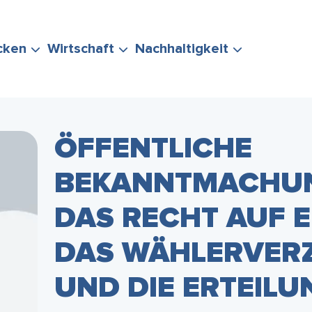
cken
Wirtschaft
Nachhaltigkeit
ÖFFENTLICHE
BEKANNTMACHU
ERUNG
TEN
POLITIK &
EVENTS
STADTMARKETING
KLIMASCHUTZ
DAS RECHT AUF E
IHRE FRAGE
VERWALTUNG
& MOBILITÄT
DAS WÄHLERVERZ
UND DIE ERTEILU