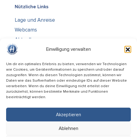
Nützliche Links
Lage und Anreise
Webcams
Aktuelles
Über uns
Einwilligung verwalten
Kontakt / Öffnungszeiten
Um dir ein optimales Erlebnis zu bieten, verwenden wir Technologien
wie Cookies, um Geräteinformationen zu speichern und/oder darauf
Alle Ämter
zuzugreifen. Wenn du diesen Technologien zustimmst, können wir
Stellenausschreibungen
Daten wie das Surfverhalten oder eindeutige IDs auf dieser Website
verarbeiten. Wenn du deine Einwilligung nicht erteilst oder
Rechtliches
zurückziehst, können bestimmte Merkmale und Funktionen
beeinträchtigt werden.
Impressum
Datenschutz
Akzeptieren
Informiert bleiben
Ablehnen
Folge uns auf