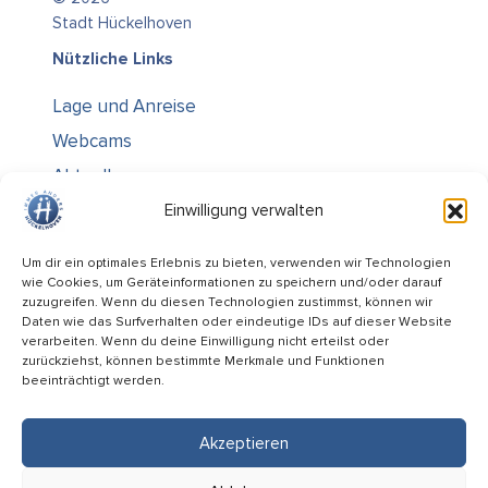
Stadt Hückelhoven
Nützliche Links
Lage und Anreise
Webcams
Aktuelles
Über uns
Einwilligung verwalten
Kontakt / Öffnungszeiten
Um dir ein optimales Erlebnis zu bieten, verwenden wir Technologien
wie Cookies, um Geräteinformationen zu speichern und/oder darauf
Alle Ämter
zuzugreifen. Wenn du diesen Technologien zustimmst, können wir
Stellenausschreibungen
Daten wie das Surfverhalten oder eindeutige IDs auf dieser Website
verarbeiten. Wenn du deine Einwilligung nicht erteilst oder
Rechtliches
zurückziehst, können bestimmte Merkmale und Funktionen
beeinträchtigt werden.
Impressum
Datenschutz
Akzeptieren
Informiert bleiben