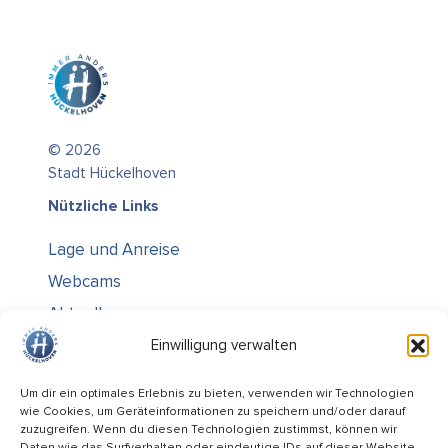
© 2026
Stadt Hückelhoven
Nützliche Links
Lage und Anreise
Webcams
Aktuelles
Über uns
Einwilligung verwalten
Kontakt / Öffnungszeiten
Um dir ein optimales Erlebnis zu bieten, verwenden wir Technologien
wie Cookies, um Geräteinformationen zu speichern und/oder darauf
Alle Ämter
zuzugreifen. Wenn du diesen Technologien zustimmst, können wir
Daten wie das Surfverhalten oder eindeutige IDs auf dieser Website