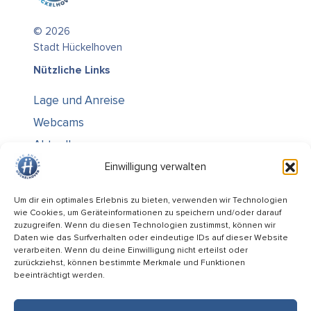
© 2026
Stadt Hückelhoven
Nützliche Links
Lage und Anreise
Webcams
Aktuelles
Über uns
Einwilligung verwalten
Kontakt / Öffnungszeiten
Um dir ein optimales Erlebnis zu bieten, verwenden wir Technologien
wie Cookies, um Geräteinformationen zu speichern und/oder darauf
Alle Ämter
zuzugreifen. Wenn du diesen Technologien zustimmst, können wir
Stellenausschreibungen
Daten wie das Surfverhalten oder eindeutige IDs auf dieser Website
verarbeiten. Wenn du deine Einwilligung nicht erteilst oder
Rechtliches
zurückziehst, können bestimmte Merkmale und Funktionen
beeinträchtigt werden.
Impressum
Datenschutz