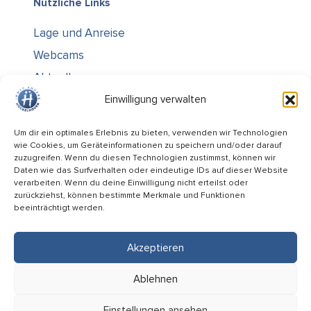
Nützliche Links
Lage und Anreise
Webcams
Aktuelles
Über uns
Einwilligung verwalten
Kontakt / Öffnungszeiten
Um dir ein optimales Erlebnis zu bieten, verwenden wir Technologien
wie Cookies, um Geräteinformationen zu speichern und/oder darauf
Alle Ämter
zuzugreifen. Wenn du diesen Technologien zustimmst, können wir
Stellenausschreibungen
Daten wie das Surfverhalten oder eindeutige IDs auf dieser Website
verarbeiten. Wenn du deine Einwilligung nicht erteilst oder
Rechtliches
zurückziehst, können bestimmte Merkmale und Funktionen
beeinträchtigt werden.
Impressum
Datenschutz
Akzeptieren
Informiert bleiben
Ablehnen
Folge uns auf
Einstellungen ansehen