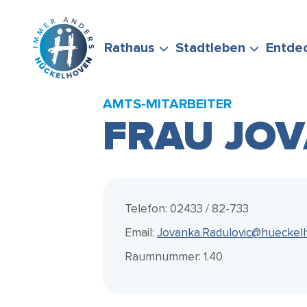
Zum Hauptinhalt springen
Rathaus
Stadtleben
Entde
AMTS-MITARBEITER
FRAU JO
BÜRGERSERVICE
FREIZEIT &
STADTPORTRÄT
WIRTSCHAFTSFÖRD
FÖRDERMÖGLICHKEI
STELLEN SIE GERNE
ENGAGEMENT
Telefon: 02433 / 82-733
Email:
Jovanka.Radulovic@hueckel
Raumnummer: 1.40