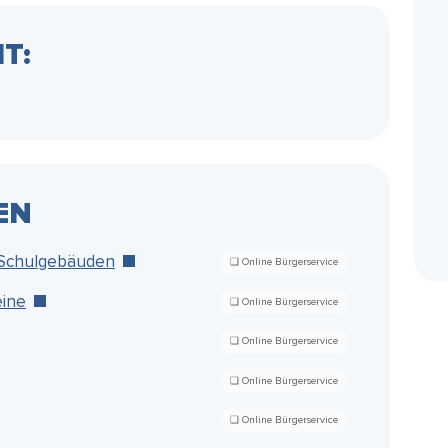
T:
EN
 Schulgebäuden
eine