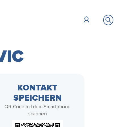
VIC
ÖFFENTLICHES
BILDUNG &
ZU GAST
FAIR HANDELN
KONTAKT
SOZIALES
SPEICHERN
Vollbild
QR-Code mit dem Smartphone
scannen