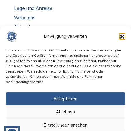
Lage und Anreise
Webcams
Aktuelles
Über uns
Einwilligung verwalten
Kontakt / Öffnungszeiten
Um dir ein optimales Erlebnis zu bieten, verwenden wir Technologien
wie Cookies, um Geräteinformationen zu speichern und/oder darauf
Alle Ämter
zuzugreifen. Wenn du diesen Technologien zustimmst, können wir
Stellenausschreibungen
Daten wie das Surfverhalten oder eindeutige IDs auf dieser Website
verarbeiten. Wenn du deine Einwilligung nicht erteilst oder
Rechtliches
zurückziehst, können bestimmte Merkmale und Funktionen
beeinträchtigt werden.
Impressum
Datenschutz
Akzeptieren
Informiert bleiben
Ablehnen
Folge uns auf
Einstellungen ansehen