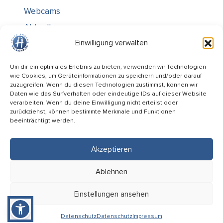
Webcams
Aktuelles
Über uns
Einwilligung verwalten
Kontakt / Öffnungszeiten
Um dir ein optimales Erlebnis zu bieten, verwenden wir Technologien
wie Cookies, um Geräteinformationen zu speichern und/oder darauf
Alle Ämter
zuzugreifen. Wenn du diesen Technologien zustimmst, können wir
Stellenausschreibungen
Daten wie das Surfverhalten oder eindeutige IDs auf dieser Website
verarbeiten. Wenn du deine Einwilligung nicht erteilst oder
Rechtliches
zurückziehst, können bestimmte Merkmale und Funktionen
beeinträchtigt werden.
Impressum
Datenschutz
Akzeptieren
Informiert bleiben
Ablehnen
Folge uns auf
Einstellungen ansehen
Datenschutz
Datenschutz
Impressum