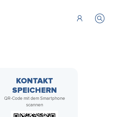
ÖFFENTLICHES
BILDUNG &
ZU GAST
FAIR HANDELN
KONTAKT
SOZIALES
SPEICHERN
Vollbild
QR-Code mit dem Smartphone
scannen