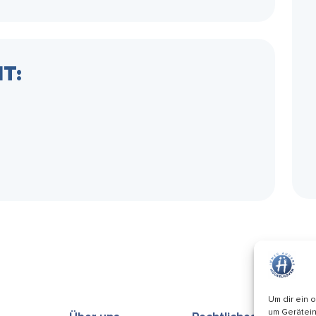
T:
Um dir ein 
um Gerätein