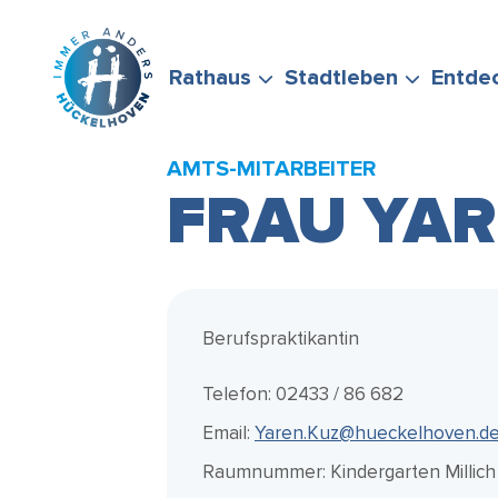
Zum Hauptinhalt springen
Rathaus
Stadtleben
Entde
AMTS-MITARBEITER
FRAU YAR
BÜRGERSERVICE
FREIZEIT &
STADTPORTRÄT
WIRTSCHAFTSFÖRD
FÖRDERMÖGLICHKEI
STELLEN SIE GERNE
ENGAGEMENT
Berufspraktikantin
Telefon: 02433 / 86 682
Email:
Yaren.Kuz@hueckelhoven.d
Raumnummer: Kindergarten Millich