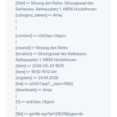
[title] => Sitzung des Rates, Sitzungssaal des
Rathauses, Rathausplatz 1, 41836 Hückelhoven
[category_names] => Array
(
)
[content] => stdClass Object
(
[council] => Sitzung des Rates
[location] => Sitzungssaal des Rathauses,
Rathausplatz 1, 41836 Hückelhoven
[date] => 2026-06-24 18:30
[time] => 18:30-19:12 Uhr
[orgdate] => 24.06.2026
[link] => si0057.asp?__ksinr=11682
[downloads] => Array
(
[0] => stdClass Object
(
[file] => getfile.asp?id=121629&type=do