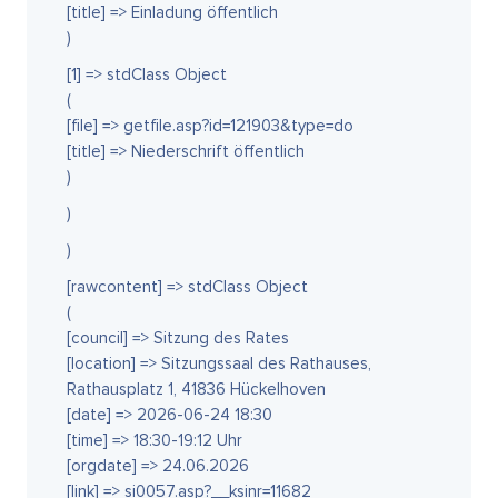
[title] => Einladung öffentlich
)
[1] => stdClass Object
(
[file] => getfile.asp?id=121903&type=do
[title] => Niederschrift öffentlich
)
)
)
[rawcontent] => stdClass Object
(
[council] => Sitzung des Rates
[location] => Sitzungssaal des Rathauses,
Rathausplatz 1, 41836 Hückelhoven
[date] => 2026-06-24 18:30
[time] => 18:30-19:12 Uhr
[orgdate] => 24.06.2026
[link] => si0057.asp?__ksinr=11682