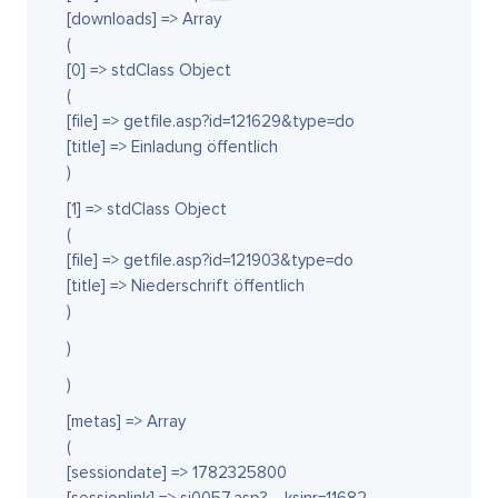
[downloads] => Array
(
[0] => stdClass Object
(
[file] => getfile.asp?id=121629&type=do
[title] => Einladung öffentlich
)
[1] => stdClass Object
(
[file] => getfile.asp?id=121903&type=do
[title] => Niederschrift öffentlich
)
)
)
[metas] => Array
(
[sessiondate] => 1782325800