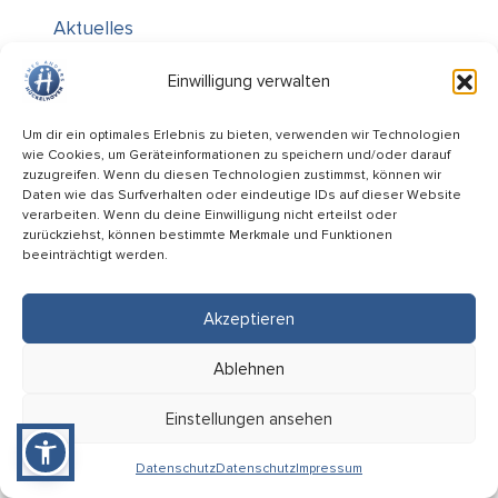
Aktuelles
Über uns
Einwilligung verwalten
Kontakt / Öffnungszeiten
Um dir ein optimales Erlebnis zu bieten, verwenden wir Technologien
Alle Ämter
wie Cookies, um Geräteinformationen zu speichern und/oder darauf
Stellenausschreibungen
zuzugreifen. Wenn du diesen Technologien zustimmst, können wir
Daten wie das Surfverhalten oder eindeutige IDs auf dieser Website
Rechtliches
verarbeiten. Wenn du deine Einwilligung nicht erteilst oder
zurückziehst, können bestimmte Merkmale und Funktionen
Impressum
beeinträchtigt werden.
Datenschutz
Akzeptieren
Informiert bleiben
Folge uns auf
Ablehnen
Einstellungen ansehen
Service-Code: 2KM8A
Datenschutz
Datenschutz
Impressum