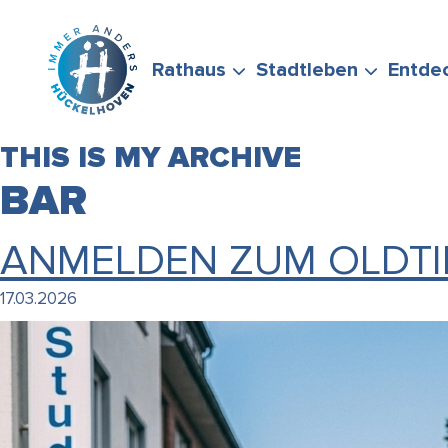
Zum Hauptinhalt springen
Rathaus
Stadtleben
Entde
THIS IS MY ARCHIVE
BAR
ANMELDEN ZUM OLDTI
BÜRGERSERVICE
FREIZEIT &
STADTPORTRÄT
WIRTSCHAFTSFÖRD
FÖRDERMÖGLICHKEI
17.03.2026
STELLEN SIE GERNE
ENGAGEMENT