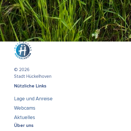
© 2026
Stadt Hückelhoven
Nützliche Links
Lage und Anreise
Webcams
Aktuelles
Über uns