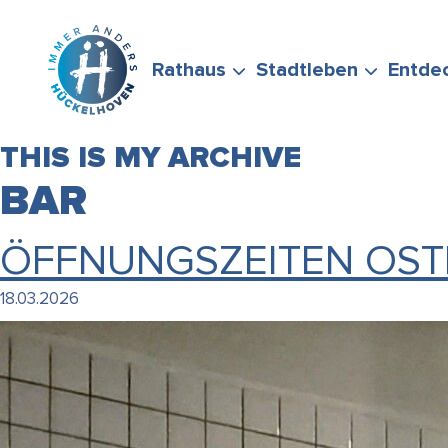
Zum Hauptinhalt springen
Rathaus
Stadtleben
Entde
THIS IS MY ARCHIVE
BAR
ÖFFNUNGSZEITEN OST
BÜRGERSERVICE
FREIZEIT &
STADTPORTRÄT
WIRTSCHAFTSFÖRD
FÖRDERMÖGLICHKEI
18.03.2026
STELLEN SIE GERNE
ENGAGEMENT