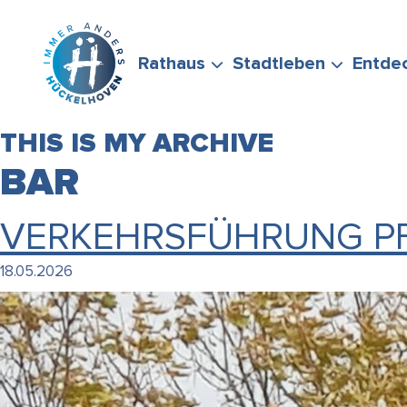
Zum Hauptinhalt springen
Rathaus
Stadtleben
Entde
THIS IS MY ARCHIVE
BAR
VERKEHRSFÜHRUNG P
BÜRGERSERVICE
FREIZEIT &
STADTPORTRÄT
WIRTSCHAFTSFÖRD
FÖRDERMÖGLICHKEI
18.05.2026
STELLEN SIE GERNE
ENGAGEMENT