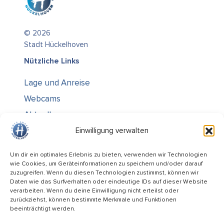
© 2026
Stadt Hückelhoven
Nützliche Links
Lage und Anreise
Webcams
Aktuelles
Über uns
Einwilligung verwalten
Kontakt / Öffnungszeiten
Um dir ein optimales Erlebnis zu bieten, verwenden wir Technologien
wie Cookies, um Geräteinformationen zu speichern und/oder darauf
Alle Ämter
zuzugreifen. Wenn du diesen Technologien zustimmst, können wir
Stellenausschreibungen
Daten wie das Surfverhalten oder eindeutige IDs auf dieser Website
verarbeiten. Wenn du deine Einwilligung nicht erteilst oder
Rechtliches
zurückziehst, können bestimmte Merkmale und Funktionen
beeinträchtigt werden.
Impressum