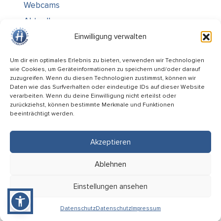
Webcams
Aktuelles
Über uns
Einwilligung verwalten
Kontakt / Öffnungszeiten
Um dir ein optimales Erlebnis zu bieten, verwenden wir Technologien
wie Cookies, um Geräteinformationen zu speichern und/oder darauf
Alle Ämter
zuzugreifen. Wenn du diesen Technologien zustimmst, können wir
Stellenausschreibungen
Daten wie das Surfverhalten oder eindeutige IDs auf dieser Website
verarbeiten. Wenn du deine Einwilligung nicht erteilst oder
Rechtliches
zurückziehst, können bestimmte Merkmale und Funktionen
beeinträchtigt werden.
Impressum
Datenschutz
Akzeptieren
Informiert bleiben
Ablehnen
Folge uns auf
Einstellungen ansehen
Datenschutz
Datenschutz
Impressum
Service-Code: 2NHQ5